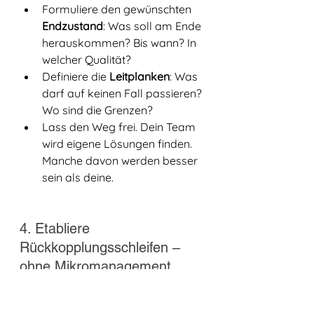
Formuliere den gewünschten 
Endzustand
: Was soll am Ende 
herauskommen? Bis wann? In 
welcher Qualität?
Definiere die 
Leitplanken
: Was 
darf auf keinen Fall passieren? 
Wo sind die Grenzen?
Lass den Weg frei. Dein Team 
wird eigene Lösungen finden. 
Manche davon werden besser 
sein als deine.
4. Etabliere 
Rückkopplungsschleifen – 
ohne Mikromanagement
Delegieren heißt nicht „aus den 
Augen, aus dem Sinn."
 Es heißt, die 