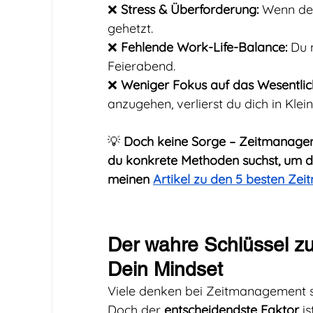
❌ 
Stress & Überforderung:
 Wenn dei
gehetzt.
❌ 
Fehlende Work-Life-Balance:
 Du 
Feierabend.
❌ 
Weniger Fokus auf das Wesentlic
anzugehen, verlierst du dich in Klein
💡 
Doch keine Sorge – Zeitmanagemen
du konkrete Methoden suchst, um d
meinen 
Artikel zu den 5 besten Z
Der wahre Schlüssel zu
Dein Mindset
Viele denken bei Zeitmanagement so
Doch der 
entscheidendste Faktor
 i