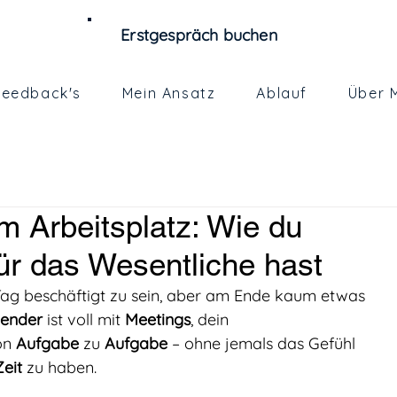
Erstgespräch buchen
Feedback's
Mein Ansatz
Ablauf
Über 
 Arbeitsplatz: Wie du
für das Wesentliche hast
Tag beschäftigt zu sein, aber am Ende kaum etwas 
lender
 ist voll mit 
Meetings
, dein 
on 
Aufgabe
 zu 
Aufgabe
 – ohne jemals das Gefühl 
Zeit
 zu haben.