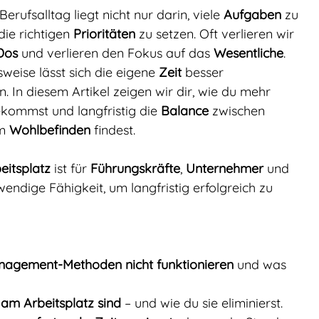
ufsalltag liegt nicht nur darin, viele 
Aufgaben
 zu 
ie richtigen 
Prioritäten
 zu setzen. Oft verlieren wir 
Dos
 und verlieren den Fokus auf das 
Wesentliche
. 
eise lässt sich die eigene 
Zeit
 besser 
. In diesem Artikel zeigen wir dir, wie du mehr 
ekommst und langfristig die 
Balance
 zwischen 
m 
Wohlbefinden
 findest.
itsplatz
 ist für 
Führungskräfte
, 
Unternehmer
 und 
wendige Fähigkeit, um langfristig erfolgreich zu 
nagement-Methoden nicht funktionieren
 und was 
 am Arbeitsplatz sind
 – und wie du sie eliminierst.