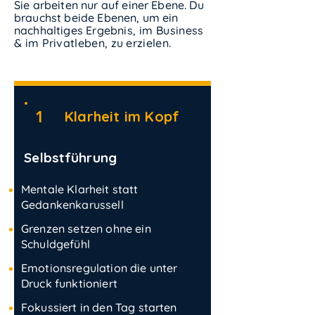
Sie arbeiten nur auf einer Ebene. Du
brauchst beide Ebenen, um ein
nachhaltiges
Ergebnis
,
im
Business
& im Privatleben, zu erzielen.
1
Klarheit im Kopf
Selbstführung
Mentale Klarheit statt
Gedankenkarussell
Grenzen setzen ohne ein
Schuldgefühl
Emotionsregulation die unter
Druck funktioniert
Fokussiert in den Tag starten