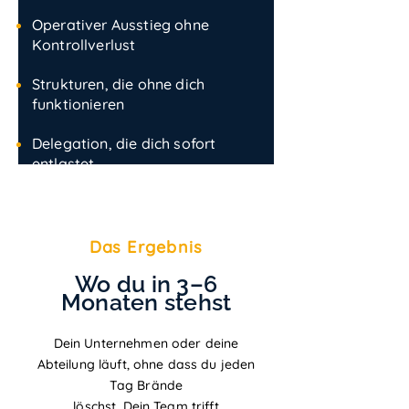
Operativer Ausstieg ohne
Kontrollverlust
Strukturen, die ohne dich
funktionieren
Delegation, die dich sofort
entlastet
Das
Ergebnis
Wo du in 3–6
Monaten stehst
Dein Unternehmen oder deine
Abteilung läuft, ohne dass du jeden
Tag Brände
löschst. Dein Team trifft